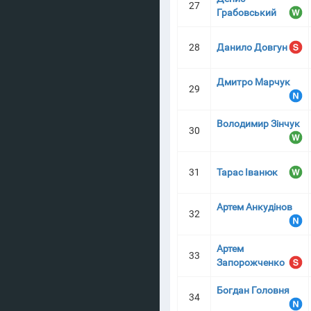
27
Грабовський
28
Данило Довгун
Дмитро Марчук
29
Володимир Зінчук
30
31
Тарас Іванюк
Артем Анкудінов
32
Артем
33
Запорожченко
Богдан Головня
34