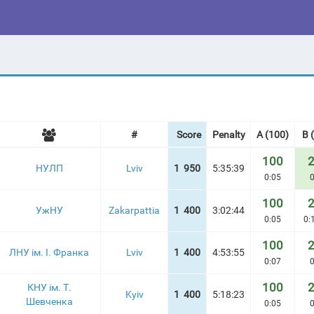
#
Score
Penalty
A (100)
B 
100
НУЛП
Lviv
1 950
5:35:39
0:05
0
100
УжНУ
Zakarpattia
1 400
3:02:44
0:05
0:
100
ЛНУ ім. І. Франка
Lviv
1 400
4:53:55
0:07
0
100
КНУ ім. Т.
Kyiv
1 400
5:18:23
Шевченка
0:05
0