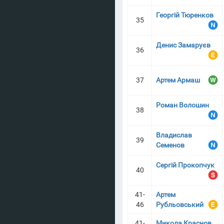
Георгій Тюренков
35
Денис Замаруєв
36
37
Артем Армаш
Роман Волошин
38
Владислав
39
Семенов
Сергій Прокопчук
40
41-
Артем
46
Рубльовський
41-
Микола Краснов