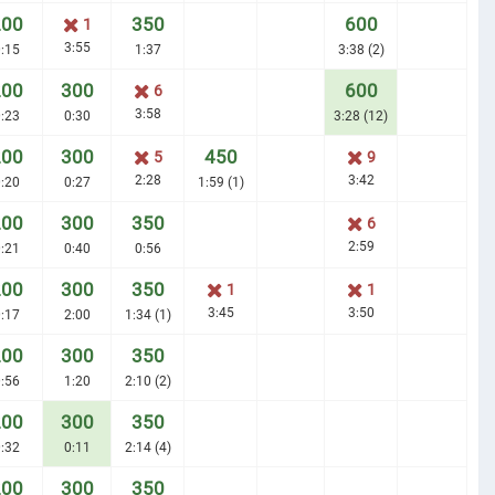
200
350
600
1
3:55
:15
1:37
3:38 (2)
200
300
600
6
3:58
:23
0:30
3:28 (12)
200
300
450
5
9
2:28
3:42
:20
0:27
1:59 (1)
200
300
350
6
2:59
:21
0:40
0:56
200
300
350
1
1
3:45
3:50
:17
2:00
1:34 (1)
200
300
350
:56
1:20
2:10 (2)
200
300
350
:32
0:11
2:14 (4)
200
300
350