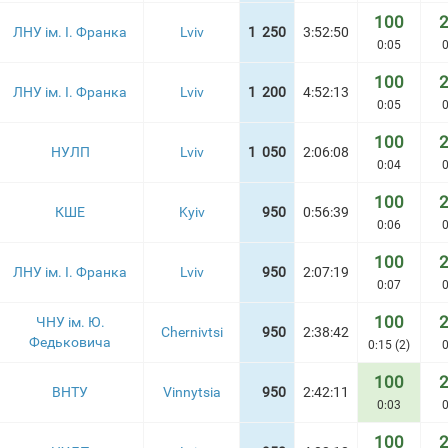
100
ЛНУ ім. І. Франка
Lviv
1 250
3:52:50
0:05
0
100
ЛНУ ім. І. Франка
Lviv
1 200
4:52:13
0:05
0
100
НУЛП
Lviv
1 050
2:06:08
0:04
0
100
КШЕ
Kyiv
950
0:56:39
0:06
0
100
ЛНУ ім. І. Франка
Lviv
950
2:07:19
0:07
0
100
ЧНУ ім. Ю.
Chernivtsi
950
2:38:42
Федьковича
0:15 (2)
0
100
ВНТУ
Vinnytsia
950
2:42:11
0:03
0
100