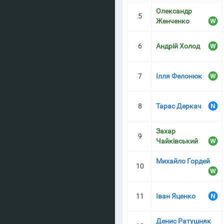
Олександр
5
Женченко
6
Андрій Холод
7
Ілля Фелонюк
8
Тарас Деркач
Захар
9
Чайківський
Михайло Гордей
10
11
Іван Яценко
Денис Ратушняк