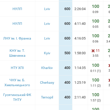
100
НУЛП
Lviv
600
2:26:04
0:09
0
100
НУЛП
Lviv
600
4:11:40
0:05
0
100
ЛНУ ім. І. Франка
Lviv
600
4:16:05
0:06
3:
КНУ ім. Т.
11
Kyiv
500
1:58:00
Шевченка
3:55
1
100
НТУ ХПІ
Kharkiv
400
1:14:35
2
0:11 (1)
100
ЧНУ ім. Б.
Cherkasy
400
1:25:19
Хмельницького
2
1:11 (2)
100
Гусятинський ФК
Ternopil
400
2:11:40
ТНТУ
1:57 (2)
100