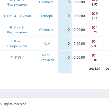
Chernivtsi
0
0:00:00
Федьковича
3:57
6
ТНТУ ім. І. Пулюя
Ternopil
0
0:00:00
2:15
ЧНУ ім. Ю.
1
Chernivtsi
0
0:00:00
Федьковича
3:22
КПІ ім. І.
1
Kyiv
0
0:00:00
Сікорського
2:33
Ivano-
1
ІФНТУНГ
0
0:00:00
Frankivsk
3:06
39/149
2
 All rights reserved.