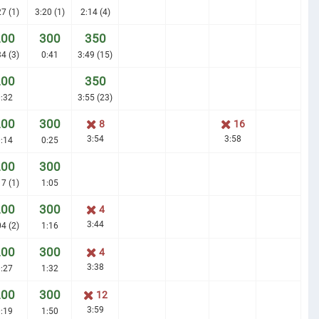
27 (1)
3:20 (1)
2:14 (4)
200
300
350
34 (3)
0:41
3:49 (15)
200
350
:32
3:55 (23)
200
300
8
16
3:54
3:58
:14
0:25
200
300
17 (1)
1:05
200
300
4
3:44
04 (2)
1:16
200
300
4
3:38
:27
1:32
200
300
12
3:59
:19
1:50