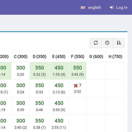
english
Log In
(200)
C (300)
D (350)
E (450)
F (550)
G (600)
H (750)
200
300
350
450
550
:14
0:20
0:32 (3)
1:55 (4)
3:43 (9)
200
300
350
450
7
3:52
18 (1)
0:24
0:33
2:13 (6)
200
300
350
450
:19
0:39
0:46
3:50 (9)
200
300
350
450
:14
3:40 (2)
0:38 (1)
2:55 (11)