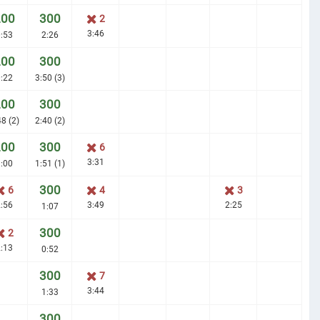
200
300
2
3:46
:53
2:26
200
300
:22
3:50 (3)
200
300
48 (2)
2:40 (2)
200
300
6
3:31
:00
1:51 (1)
300
6
4
3
:56
3:49
2:25
1:07
300
2
:13
0:52
300
7
3:44
1:33
300