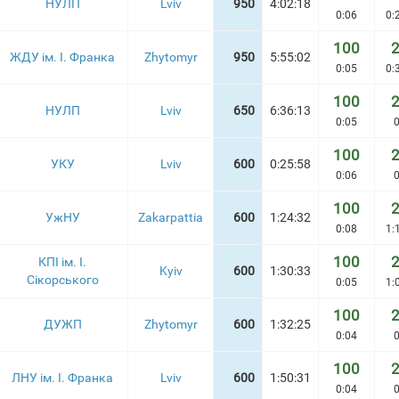
НУЛП
Lviv
950
4:02:18
0:06
0:
100
ЖДУ ім. І. Франка
Zhytomyr
950
5:55:02
0:05
0:
100
НУЛП
Lviv
650
6:36:13
0:05
0
100
УКУ
Lviv
600
0:25:58
0:06
0
100
УжНУ
Zakarpattia
600
1:24:32
0:08
1:
100
КПІ ім. І.
Kyiv
600
1:30:33
Сікорського
0:05
1:
100
ДУЖП
Zhytomyr
600
1:32:25
0:04
0
100
ЛНУ ім. І. Франка
Lviv
600
1:50:31
0:04
0