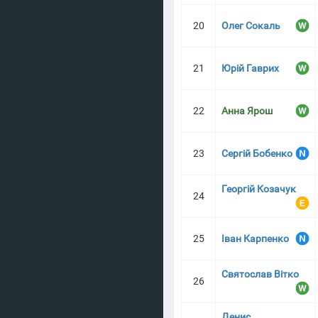
20
Олег Сокаль
21
Юрій Гаврих
22
Анна Ярош
23
Сергій Бобенко
Георгій Козачук
24
25
Іван Карпенко
Святослав Вітко
26
Денис