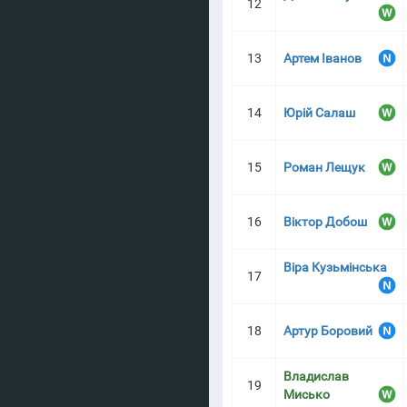
12
13
Артем Іванов
14
Юрій Салаш
15
Роман Лещук
16
Віктор Добош
Віра Кузьмінська
17
18
Артур Боровий
Владислав
19
Мисько