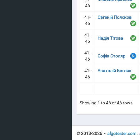
46
41-
Євгеній Поясков
46
41-
Надія Тітова
46
41-
Софія Столяр
46
41-
Анатолій Багняк
46
Showing 1 to 46 of 46 rows
© 2013-2026 -
algotester.com
.