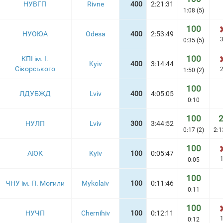
НУВГП
Rivne
400
2:21:31
1:08 (5)
100
НУОЮА
Odesa
400
2:53:49
3
0:35 (5)
100
КПІ ім. І.
Kyiv
400
3:14:44
Сікорського
2
1:50 (2)
100
ЛДУБЖД
Lviv
400
4:05:05
0:10
100
НУЛП
Lviv
300
3:44:52
0:17 (2)
2:1
100
АЮК
Kyiv
100
0:05:47
1
0:05
100
ЧНУ ім. П. Могили
Mykolaiv
100
0:11:46
0:11
100
НУЧП
Chernihiv
100
0:12:11
1
0:12