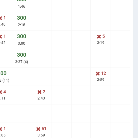
1:46
300
1
:40
2:18
300
1
5
:42
3:19
3:00
300
3:37 (4)
200
12
3:59
3 (11)
4
2
:11
2:43
1
61
:05
3:59