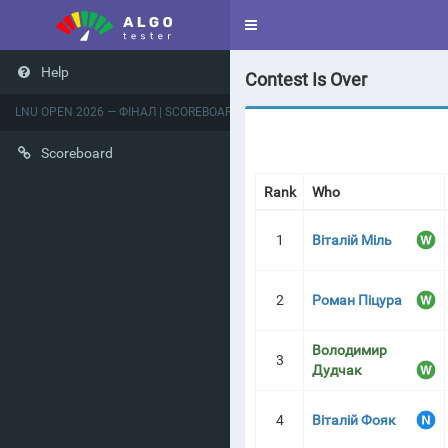
Toggle
navigation
Help
Contest Is Over
LNU OPEN 2026 — ФІНАЛ | SCOREBOARD
Scoreboard
Rank
Who
1
Віталій Міль
2
Роман Піцура
Володимир
3
Дудчак
4
Віталій Фояк